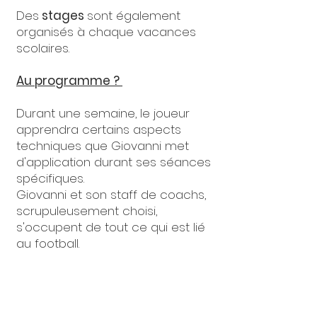
Des
stages
sont également
organisés à chaque vacances
scolaires.
Au programme ?
Durant une semaine, le joueur
apprendra certains aspects
techniques que Giovanni met
d'application durant ses séances
spécifiques.
Giovanni et son staff de coachs,
scrupuleusement choisi,
s'occupent de tout ce qui est lié
au football.
Leur but?
Rendre ce stage inoubliable et
leur donner l'opportunité de
perfectionner certains aspects